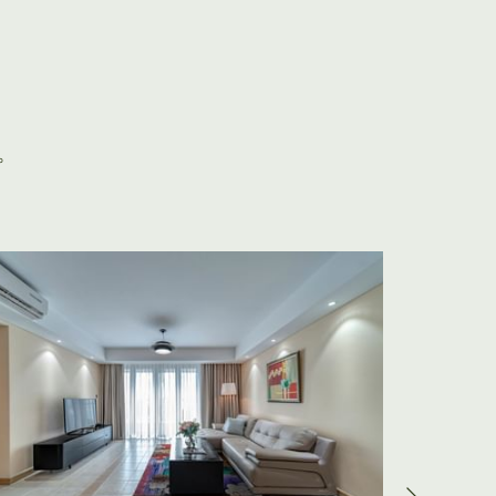
。
Next