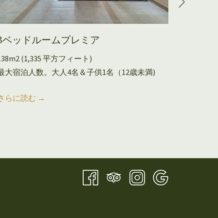
3ベッドルームプレミア
3ベッ
138m2 (1,335 平方フィート)
143 ㎡ 
最大宿泊人数。大人4名＆子供1名（12歳未満)
最大宿泊
さらに読む
さらに