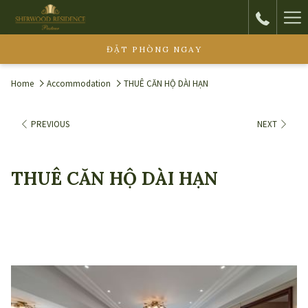
Ha
Me
ĐẶT PHÒNG NGAY
Home
Accommodation
THUÊ CĂN HỘ DÀI HẠN
PREVIOUS
NEXT
THUÊ CĂN HỘ DÀI HẠN