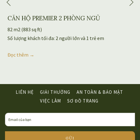
Previous
CĂN HỘ PREMIER 2 PHÒNG NGỦ
82 m2 (883 sq ft)
Số lượng khách tối đa: 2 người lớn và 1 trẻ em
Đọc thêm
LIÊN HỆ
GIẢI THƯỞNG
AN TOÀN & BẢO MẬT
OPENS
VIỆC LÀM
SƠ ĐỒ TRANG
IN
A
NEW
TAB
GỬI