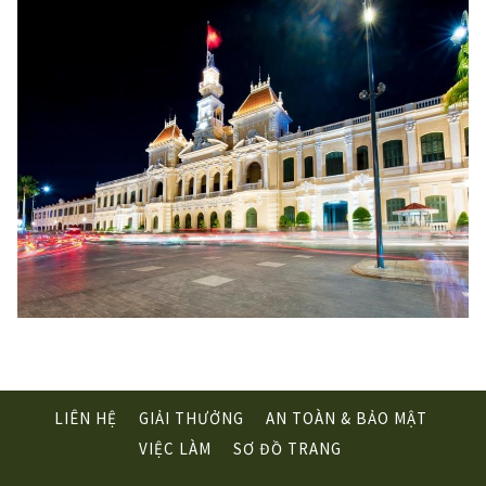
LIÊN HỆ
GIẢI THƯỞNG
AN TOÀN & BẢO MẬT
OPENS
VIỆC LÀM
SƠ ĐỒ TRANG
IN