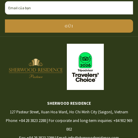
A
NEW
TAB
GỬI
SHERWOOD RESIDENCE
127 Pasteur Street, Xuan Hoa Ward, Ho Chi Minh City (Saigon), Vietnam
Phone:
+84 28 3823 2288
| For corporate and long-term inquiries:
+84 902 969
002
​Fax: +84 28 3823 2299 | Email: info@sherwoodresidence.com